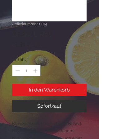
Artikelnummer: 0014
Shark L Rot
Preis
CHF 95.00
Anzahl
*
In den Warenkorb
Sofortkauf
Rahven Messerklingen bestehen aus
HIC High Impact Ceramic, einem
bahnbrechendem Material und einer