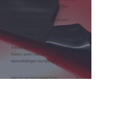
Technologie, die die Zukunft des
Schneidens darstellt.
Die Griffe sind einzeln aus einem
Polymermaterial mit einer inneren
Wabenstruktur 3D gedruckt und mit
einem weichen Lack überzogen.
Sobald Sie eine HIC-Klinge ausprobiert
haben, sehen alle anderen (nicht)
Keramikklingen stumpf aus.
PRODUKTINFORMATION
SHARK L
Spitze: spitz
Klingenlänge: 180 mm
Klingenfarbe: Schwarz
Klingenmaterial: HIC High Impact
Ceramic
Grifflänge: 130 mm
Abonnieren Sie unsere Mailing-
Grifffarbe: Rot